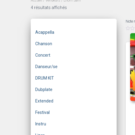
Accueil
/ Vendeurs / Lhom Sam
Trié
4 résultats affichés
du
plus
Note 
récent
Acappella
au
0
s
plus
u
Chanson
ancien
r
5
Concert
Danseur/se
DRUM KIT
Dubplate
Extended
Festival
Instru