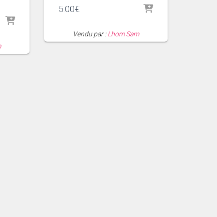
5.00
€
Vendu par :
Lhom Sam
m