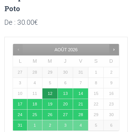
Poto
De :
30.00
€
AOÛT
2026
L
M
M
J
V
S
D
27
28
29
30
31
1
2
3
4
5
6
7
8
9
10
11
12
13
14
15
16
17
18
19
20
21
22
23
24
25
26
27
28
29
30
31
1
2
3
4
5
6