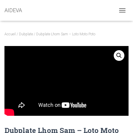
AIDEVA
DÉPLI
Accueil
/
Dubplate
/ Dubplate Lhom Sam – Loto Moto Poto
Dubplate Lhom Sam – Loto Moto