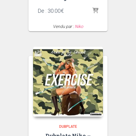
De :
30.00
€
Vendu par :
Niko
DUBPLATE
Dubplate Niko –