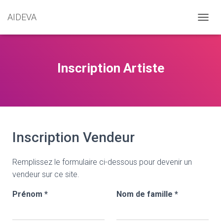
AIDEVA
D
É
P
L
I
Inscription Artiste
E
R
L
A
N
A
V
Inscription Vendeur
I
G
A
Remplissez le formulaire ci-dessous pour devenir un
T
vendeur sur ce site.
I
O
Prénom
*
Nom de famille
*
N