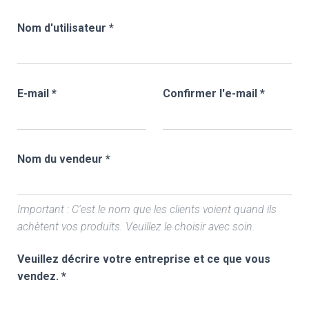
Nom d'utilisateur
*
E-mail
*
Confirmer l'e-mail
*
Nom du vendeur
*
Important : C'est le nom que les clients voient quand ils
achètent vos produits. Veuillez le choisir avec soin.
Veuillez décrire votre entreprise et ce que vous
vendez.
*