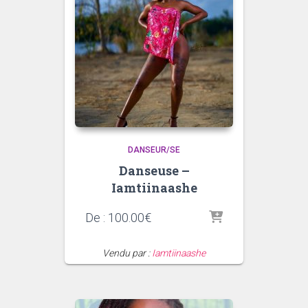
DANSEUR/SE
Danseuse –
Iamtiinaashe
De :
100.00
€
Vendu par :
Iamtiinaashe