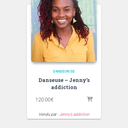
DANSEUR/SE
Danseuse – Jenny’s
addiction
120.00
€
Vendu par :
Jenny's addiction