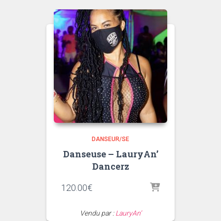
DANSEUR/SE
Danseuse – LauryAn’
Dancerz
120.00
€
Vendu par :
LauryAn’