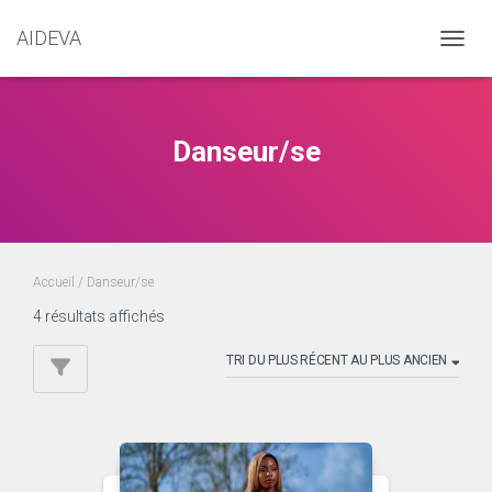
AIDEVA
DÉPLI
Danseur/se
Accueil
/ Danseur/se
Trié
4 résultats affichés
du
plus
récent
au
plus
ancien