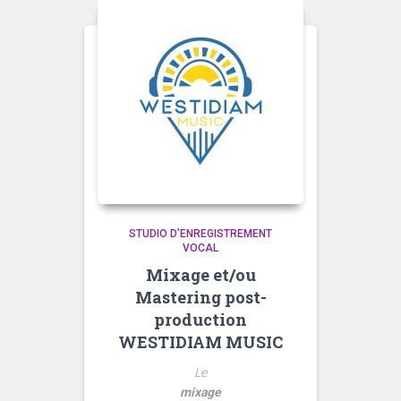
u
r
5
STUDIO D'ENREGISTREMENT
VOCAL
Mixage et/ou
Mastering post-
production
WESTIDIAM MUSIC
Le
mixage