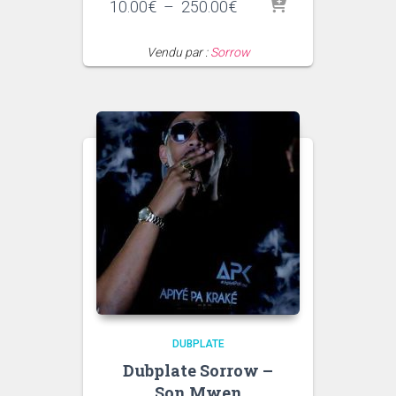
Plage
10.00
€
–
250.00
€
de
prix :
Vendu par :
Sorrow
10.00€
à
250.00€
DUBPLATE
Dubplate Sorrow –
Son Mwen