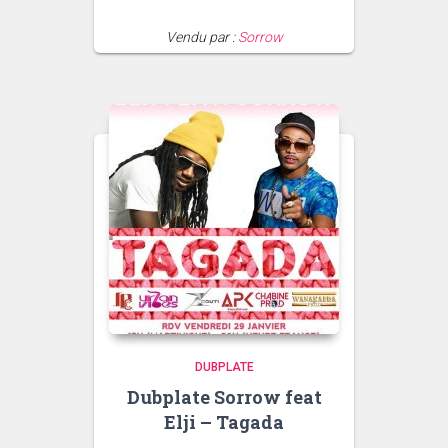
de
prix :
Vendu par :
Sorrow
10.00€
à
250.00€
DUBPLATE
Dubplate Sorrow feat
Elji – Tagada