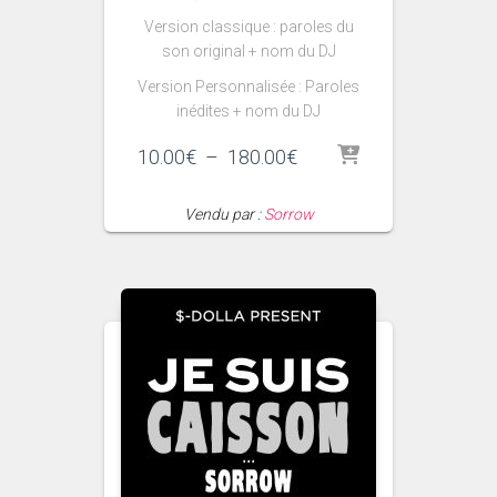
Version classique : paroles du
son original + nom du DJ
Version Personnalisée : Paroles
inédites + nom du DJ
Plage
10.00
€
–
180.00
€
de
prix :
Vendu par :
Sorrow
10.00€
à
180.00€