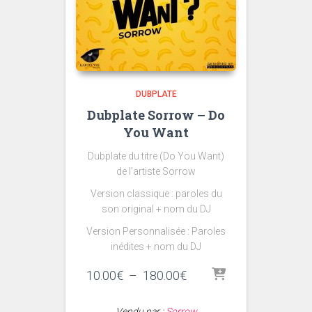
DUBPLATE
Dubplate Sorrow – Do
You Want
Dubplate du titre (Do You Want)
de l’artiste Sorrow
Version classique : paroles du
son original + nom du DJ
Version Personnalisée : Paroles
inédites + nom du DJ
Plage
10.00
€
–
180.00
€
de
prix :
Vendu par :
Sorrow