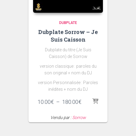
DUBPLATE
Dubplate Sorrow – Je
Suis Caisson
Dubplate du titre (Je Suis
Caisson) de Sorrow
version classique : paroles du
son original + nom du DJ
version Personnalisée : Paroles
inédites + nom du DJ
Plage
10.00
€
–
180.00
€
de
prix :
Vendu par :
Sorrow
10.00€
à
180.00€