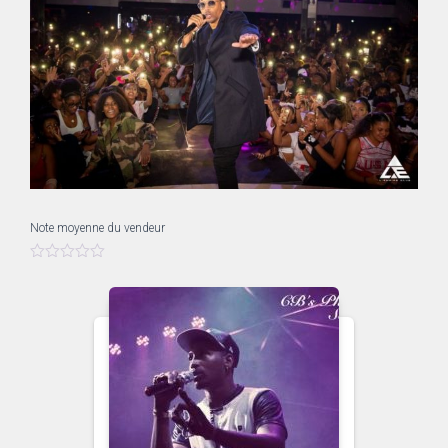
Note moyenne du vendeur
0
s
u
r
5