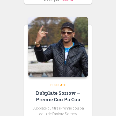
10.00€
à
180.00€
DUBPLATE
Dubplate Sorrow –
Premié Cou Pa Cou
Dubplate du titre (Premié cou pa
cou) de l’artiste Sorrow