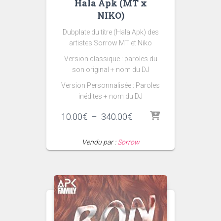
Hala Apk (MT x
NIKO)
Dubplate du titre (Hala Apk) des
artistes Sorrow MT et Niko
Version classique : paroles du
son original + nom du DJ
Version Personnalisée : Paroles
inédites + nom du DJ
Plage
10.00
€
–
340.00
€
de
prix :
Vendu par :
Sorrow
10.00€
à
340.00€