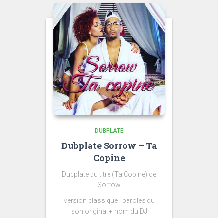
DUBPLATE
Dubplate Sorrow – Ta
Copine
Dubplate du titre (Ta Copine) de
Sorrow
version classique : paroles du
son original + nom du DJ