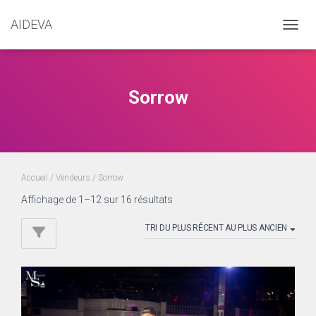
AIDEVA
DÉPLI
Sorrow
Accueil
/ Vendeurs / Sorrow
Trié
Affichage de 1–12 sur 16 résultats
du
plus
récent
au
plus
ancien