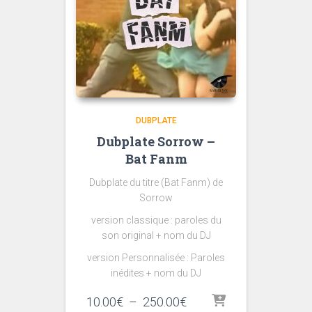
DUBPLATE
Dubplate Sorrow –
Bat Fanm
Dubplate du titre (Bat Fanm) de
Sorrow
version classique : paroles du
son original + nom du DJ
version Personnalisée : Paroles
inédites + nom du DJ
Plage
10.00
€
–
250.00
€