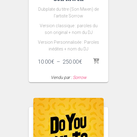
Dubplate du titre (Son Mwen) de
l’artiste Sorrow
Version classique : paroles du
son original + nom du DJ
Version Personnalisée : Paroles
inédites + nom du DJ
Plage
10.00
€
–
250.00
€
de
prix :
Vendu par :
Sorrow
10.00€
à
250.00€