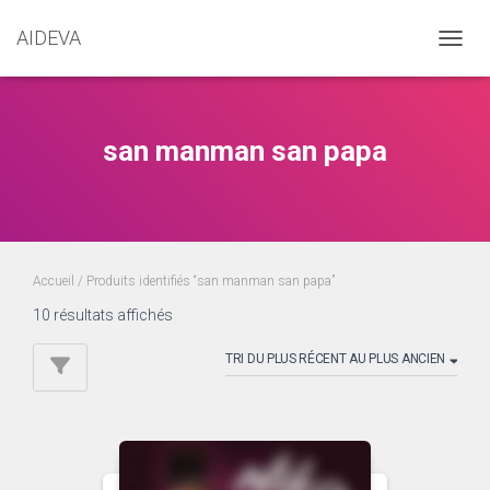
AIDEVA
DÉPLI
san manman san papa
Accueil
/ Produits identifiés “san manman san papa”
Trié
10 résultats affichés
du
plus
récent
au
plus
ancien