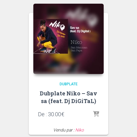
DUBPLATE
Dubplate Niko – Sav
sa (feat. Dj DiGiTaL)
De :
30.00
€
Vendu par :
Niko