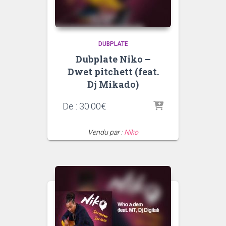
DUBPLATE
Dubplate Niko –
Dwet pitchett (feat.
Dj Mikado)
De :
30.00
€
Vendu par :
Niko