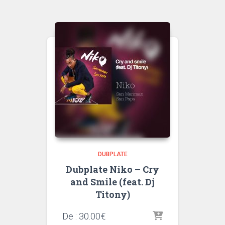
DUBPLATE
Dubplate Niko – Cry
and Smile (feat. Dj
Titony)
De :
30.00
€