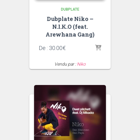
DUBPLATE
Dubplate Niko –
N.I.K.O (feat.
Arewhana Gang)
De :
30.00
€
Vendu par :
Niko