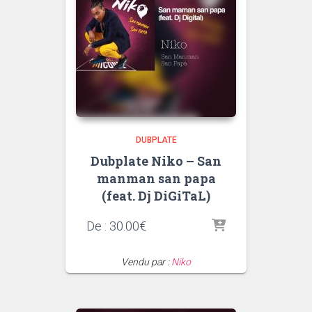
DUBPLATE
Dubplate Niko – San
manman san papa
(feat. Dj DiGiTaL)
De :
30.00
€
Vendu par :
Niko