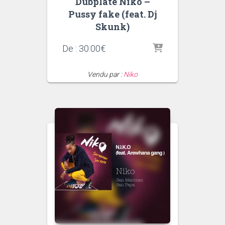
Dubplate Niko –
Pussy fake (feat. Dj
Skunk)
De :
30.00
€
Vendu par :
Niko