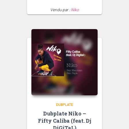
Vendu par :
Niko
DUBPLATE
Dubplate Niko –
Fifty Caliba (feat. Dj
DiGiTaL)