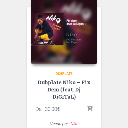
DUBPLATE
Dubplate Niko – Fix
Dem (feat. Dj
DiGiTaL)
De :
30.00
€
Vendu par :
Niko