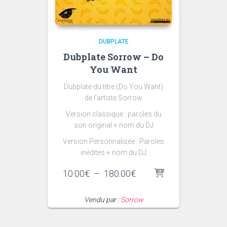
DUBPLATE
Dubplate Sorrow – Do
You Want
Dubplate du titre (Do You Want)
de l’artiste Sorrow
Version classique : paroles du
son original + nom du DJ
Version Personnalisée : Paroles
inédites + nom du DJ
Plage
10.00
€
–
180.00
€
de
prix :
Vendu par :
Sorrow
10.00€
à
180.00€