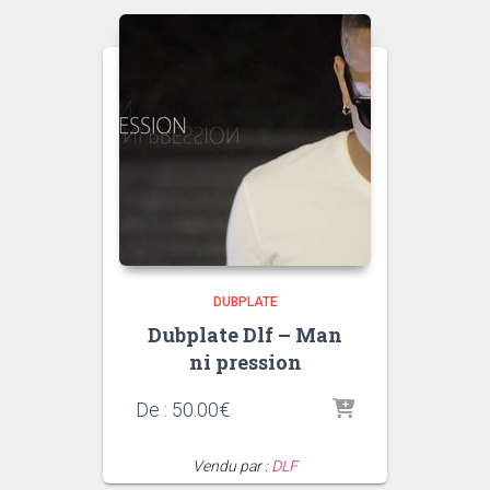
DUBPLATE
Dubplate Dlf – Man
ni pression
De :
50.00
€
Vendu par :
DLF