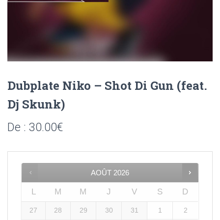
Dubplate Niko – Shot Di Gun (feat.
Dj Skunk)
De :
30.00
€
AOÛT
2026
L
M
M
J
V
S
D
27
28
29
30
31
1
2