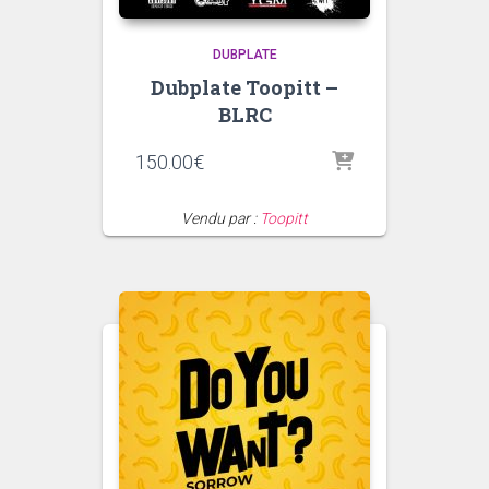
DUBPLATE
Dubplate Toopitt –
BLRC
150.00
€
Vendu par :
Toopitt