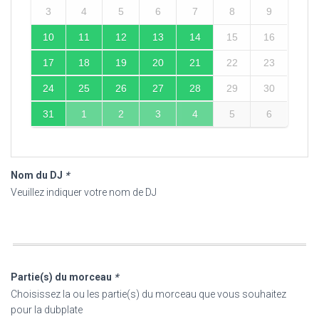
3
4
5
6
7
8
9
10
11
12
13
14
15
16
17
18
19
20
21
22
23
24
25
26
27
28
29
30
31
1
2
3
4
5
6
Nom du DJ
*
Veuillez indiquer votre nom de DJ
Partie(s) du morceau
*
Choisissez la ou les partie(s) du morceau que vous souhaitez
pour la dubplate