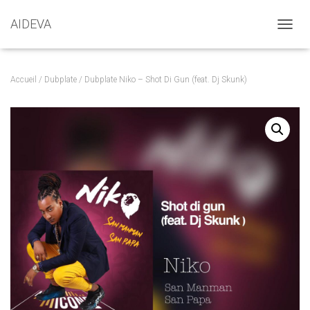
AIDEVA
DÉPLI
Accueil
/
Dubplate
/ Dubplate Niko – Shot Di Gun (feat. Dj Skunk)