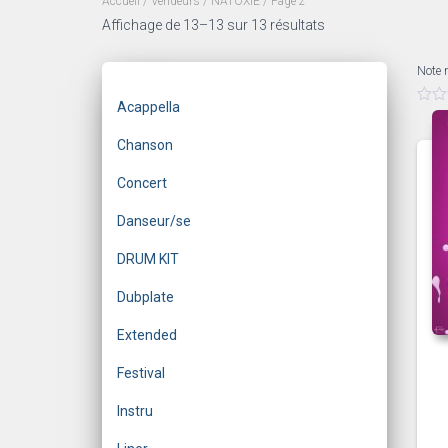
Accueil
/ Vendeurs /
NATOXIE
/ Page 2
Trié
Affichage de 13–13 sur 13 résultats
du
plus
Note 
récent
Acappella
au
0
s
plus
u
Chanson
ancien
r
5
Concert
Danseur/se
DRUM KIT
Dubplate
Extended
Festival
Instru