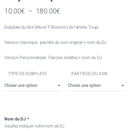
Plage
10.00
€
–
180.00
€
de
Dubplate du titre (Mové Ti Bolonm) de l’artiste Toupi
prix :
10.00€
Version classique : paroles du son original + nom du DJ
à
Version Personnalisée : Paroles inédites + nom du DJ
180.00€
TYPE DE DUBPLATE
PARTIE(S) DU SON
Nom du DJ
*
Veuillez indiquer votre nom de DJ