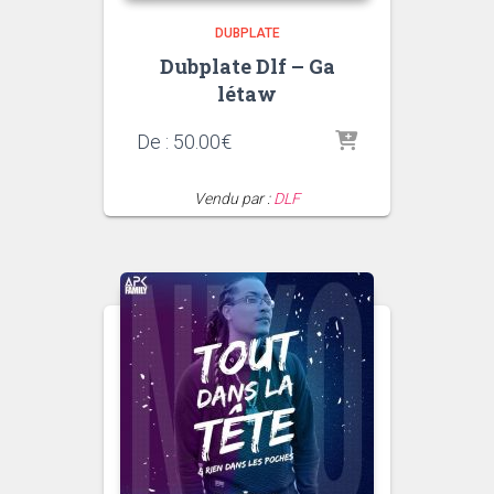
DUBPLATE
Dubplate Dlf – Ga
létaw
De :
50.00
€
Vendu par :
DLF