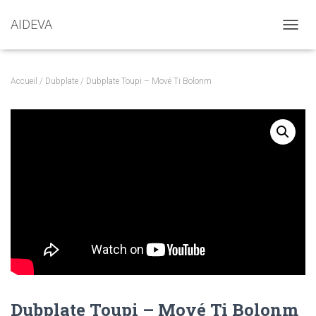
AIDEVA
DÉPLI
Accueil
/
Dubplate
/ Dubplate Toupi – Mové Ti Bolonm
Dubplate Toupi – Mové Ti Bolonm