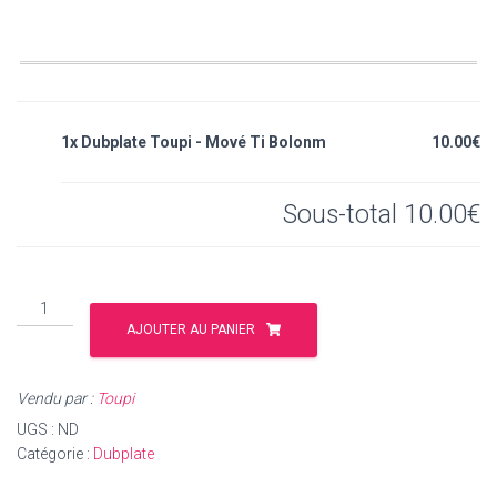
1x Dubplate Toupi - Mové Ti Bolonm
10.00€
Sous-total
10.00€
quantité
de
AJOUTER AU PANIER
Dubplate
Toupi
Vendu par :
Toupi
-
Mové
UGS :
ND
Ti
Catégorie :
Dubplate
Bolonm