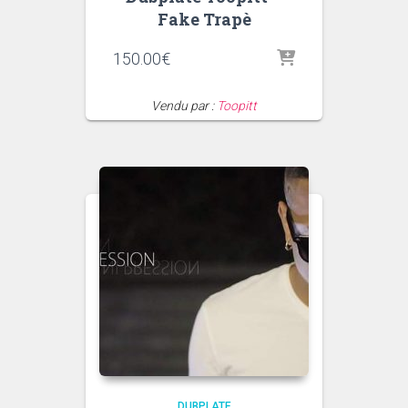
Fake Trapè
150.00
€
Vendu par :
Toopitt
DUBPLATE