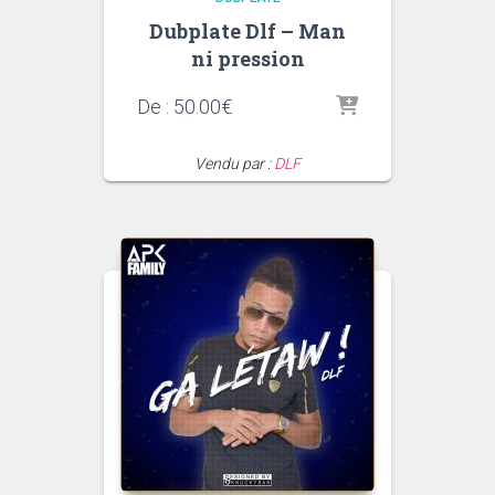
Dubplate Dlf – Man
ni pression
De :
50.00
€
Vendu par :
DLF