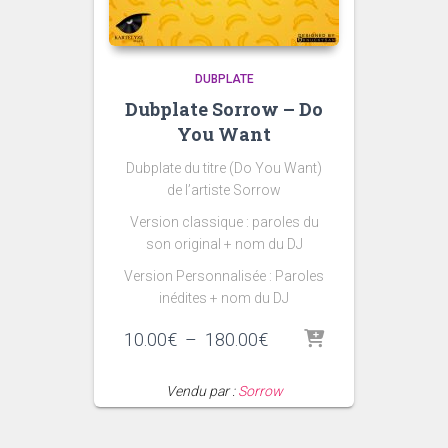
DUBPLATE
Dubplate Sorrow – Do
You Want
Dubplate du titre (Do You Want)
de l’artiste Sorrow
Version classique : paroles du
son original + nom du DJ
Version Personnalisée : Paroles
inédites + nom du DJ
Plage
10.00
€
–
180.00
€
de
prix :
Vendu par :
Sorrow
10.00€
à
180.00€