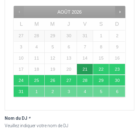
AOÛT
2026
L
M
M
J
V
S
D
27
28
29
30
31
1
2
3
4
5
6
7
8
9
10
11
12
13
14
15
16
17
18
19
20
21
22
23
24
25
26
27
28
29
30
31
1
2
3
4
5
6
Nom du DJ
*
Veuillez indiquer votre nom de DJ