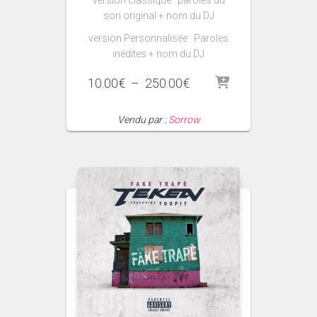
version classique : paroles du
son original + nom du DJ
version Personnalisée : Paroles
inédites + nom du DJ
Plage
10.00
€
–
250.00
€
de
prix :
Vendu par :
Sorrow
10.00€
à
250.00€