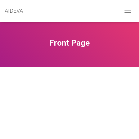
AIDEVA
D
É
P
L
I
Front Page
E
R
L
A
N
A
V
I
G
A
T
I
O
N