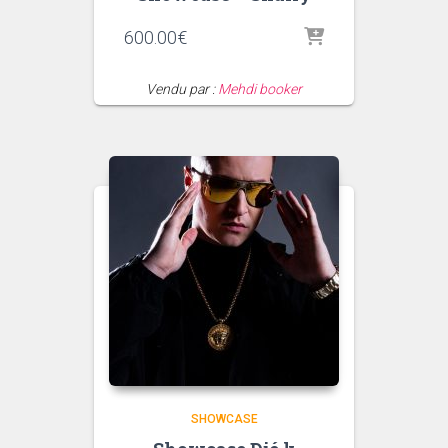
600.00
€
Vendu par :
Mehdi booker
SHOWCASE