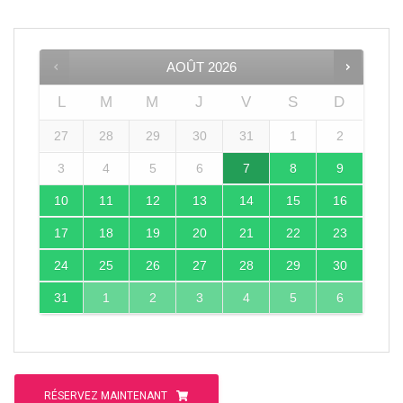
AOÛT
2026
L
M
M
J
V
S
D
27
28
29
30
31
1
2
3
4
5
6
7
8
9
10
11
12
13
14
15
16
17
18
19
20
21
22
23
24
25
26
27
28
29
30
31
1
2
3
4
5
6
RÉSERVEZ MAINTENANT