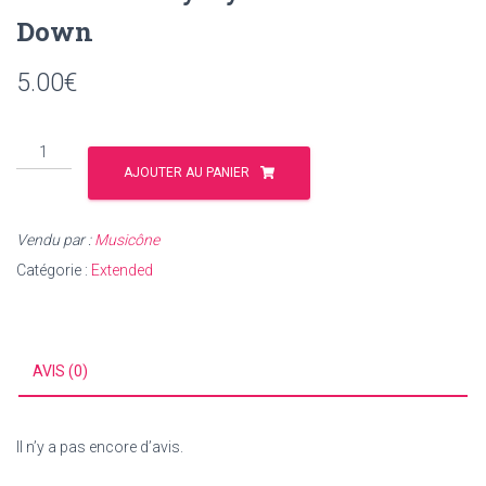
Down
5.00
€
quantité
de
AJOUTER AU PANIER
Extended
Kryssy
Vendu par :
Musicône
-
Wine
Catégorie :
Extended
&
Go
Down
AVIS (0)
Il n’y a pas encore d’avis.