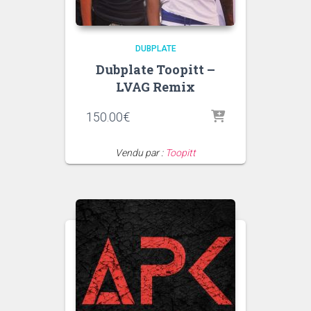
DUBPLATE
Dubplate Toopitt –
LVAG Remix
150.00
€
Vendu par :
Toopitt