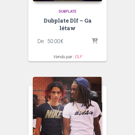
DUBPLATE
Dubplate Dlf – Ga
létaw
De :
50.00
€
Vendu par :
DLF