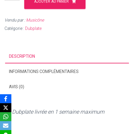
de
AJOUTER AU PANIER
Dubplate
Kryssy
Vendu par :
Musicône
-
Batche
Catégorie :
Dubplate
a
boy
DESCRIPTION
INFORMATIONS COMPLÉMENTAIRES
AVIS (0)
Dubplate livrée en 1 semaine maximum