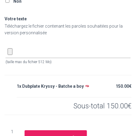
Non
Votre texte
Téléchargez le fichier contenant les paroles souhaitées pour la
version personnalisée
(taille max du fichier 512 Mo)
1x Dubplate Kryssy - Batche a boy
150.00€
Sous-total
150.00€
quantité