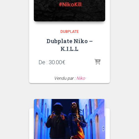
DUBPLATE
Dubplate Niko –
K.I.L.L
De :
30.00
€
Vendu par :
Niko